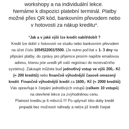
workshopy a na individuální lekce.
Nemáme k dispozici platební terminál. Platby
možné přes QR kód, bankovním převodem nebo
v hotovosti za nákup kreditu*.
*
Jak a v jaké výši lze kredit nabít/dobít ?
Kredit lze dobít v hotovosti ve studiu nebo bankovním převodem
na účet číslo
1054522001/5500.
(Je nutno počítat s
1- 3 dny
na
připsání platby, do zprávy pro příjemce prosím napište emailovou
adresu, kterou jste uvedli při vaší registraci do rezervačního
systému). Zakoupit můžete buď
jednotlivý vstup ve výši 200,- Kč
(= 200 kreditů)
nebo
finančně výhodnější časově omezený
kredit
.
Finančně výhodnější
kredit
za
1600,- Kč (= 2000 kreditů)
Vás opravňuje k čerpání jednotlivých vstupů (
celkem 10 vstupů
)
na otevřené lekce za zvýhodněnou cenu.
Platnost kreditu je 6 měsíců !!! Po uplynutí této doby kredit
propadá bez možnosti náhrady a nelze již kredit čerpat